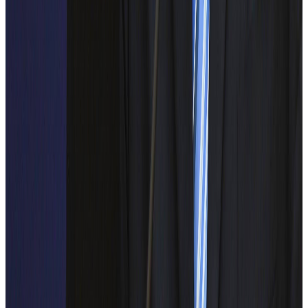
INCD Turbomotoare COMOTI
ADREM
Galerie foto
Descoperă momentele memorabile ale evenimentului nostru
Drive
Arhivă Media
Galerie foto ElectroFEST2025
Contact