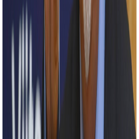
Viitorul ingineriei electrice
Într-o lume guvernată de inteligența artificială, energie regenerabilă
și Internet of Things, ingineria electrică se află într-un moment de
transformare accelerată, cu perspective semnificative de creștere.
Specialiștii din domeniul ingineriei electrice vor juca un rol esențial
în dezvoltarea soluțiilor energetice sustenabile, în consolidarea
securității cibernetice și în dezvoltarea tehnologiilor inovatoare în
domenii strategice precum sănătatea, producția industrială, rețelele
inteligente și infrastructurile viitorului.