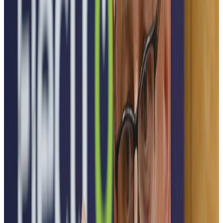
ElectroFest este catalizatorul care conectează idei, tehnologii și
oameni, promovând inovația și parteneriatul solid dintre mediul
academic și industrie.
Mediul academic
Mediul economic
Elevi
Studenți
Publicul larg