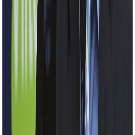
SMART HOME
ElectroFest aduce în prim-plan tehnologiile care stau la baza
conceptului Smart Home, de la automatizări inteligente și senzori
integrați, până la soluții eficiente de gestionare a energiei.
Evenimentul oferă participanților o perspectivă aplicată asupra
modului în care ingineria electrică contribuie la confortul, siguranța
și sustenabilitatea locuințelor viitorului.