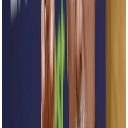
Electromobilitate pentru orașele
inteligente ale viitorului
Electromobilitatea redefinește mobilitatea modernă prin soluții
inteligente și sustenabile, bazate pe sisteme avansate de propulsie
electrică, baterii de înaltă performanță și infrastructuri de încărcare
conectate, optimizate prin AI și IoT.
La ElectroFEST, evidențiem inovațiile care accelerează tranziția