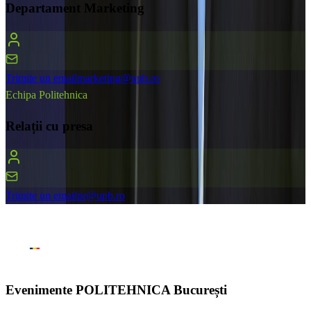
Departament Marketing
Trimite un email
marketing@upb.ro
Echipa Politehnica
Relații cu presa
Trimite un email
pr@upb.ro
Evenimente
POLITEHNICA București