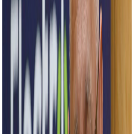
Inovație. Tehnologie. Energie.
POLITEHNICA București lansează a doua ediție ElectroFEST, un
eveniment dedicat tehnologiilor inovatoare din domeniul ingineriei
electrice, sustenabilității și soluțiilor inteligente pentru viitor – de la
rețele electrice eficiente, automatizări și instalații electrice inteligente
până la electromobilitate și sisteme smart home care transformă
modul în care trăim și ne raportăm la energie.
Viitorul este electric, digital și sustenabil, iar ELECTROFEST este
locul unde această transformare prinde viață.