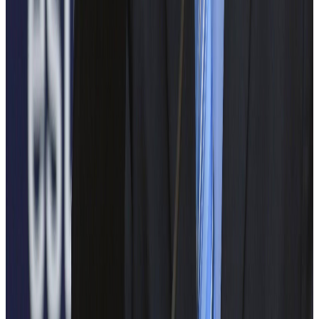
Eximprod
Schneider Electric
WAGO Kontakttechnik Romania
Alten Delivery Center Eastern Europe
HELUKABEL România
Siemens România
Tractebel Engineering
GTA Energy
HARDWARE & SOFTWARE SOLUTIONS