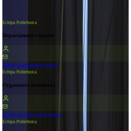
Suntem aici să te ajutăm. Contactează responsabilii noștri pentru
orice întrebări sau clarificări legate de eveniment.
Echipa Politehnica
Departament vânzări
Trimite un email
sales@upb.ro
Echipa Politehnica
Organizare eveniment
Trimite un email
events@upb.ro
Echipa Politehnica