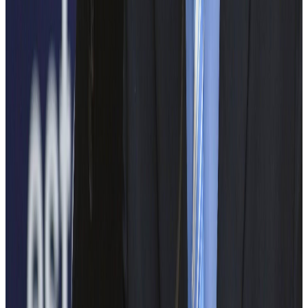
STB
METROREX
PARTICIPANȚI EDIȚIA 2025
ENGIE Romania
ICMET Craiova
Tenaris Silcotub
Prime Batteries Technology
BEIA CERCETARE
Finder Echipamente
TECHNOSOFT