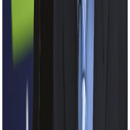
Organizatori
POLITEHNICA București
EELISA
Voluntar UPB
Fundația Universității POLITEHNICA București –
HIPOLITECH
PARTENERI MEDIA
RADIO ZU
EURONEWS ROMANIA