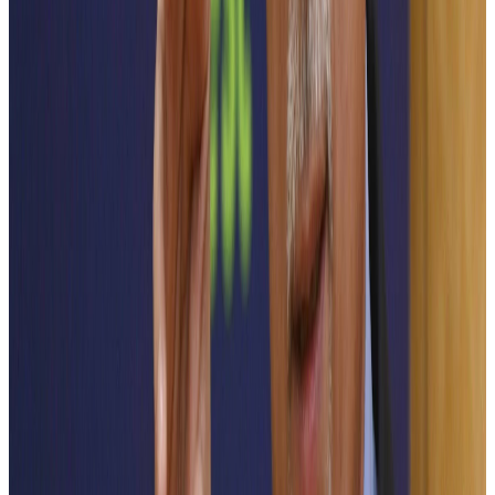
către transportul electric și integrarea acestuia în ecosistemele urbane
ale orașelor inteligente, dar și rolul esențial al mediului academic în
formarea specialiștilor și dezvoltarea tehnologiilor care vor alimenta
orașele viitorului.