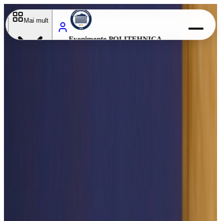
Evenimente
Mai mult
Evenimente POLITEHNICA
București
Electro
Fest
Electro
Fest
Perioada
12
NOI
13
NOI
Locație
Campus Universitar