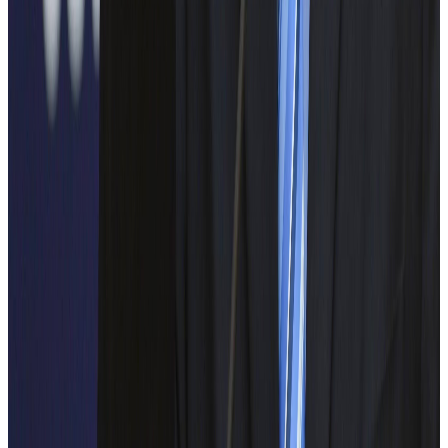
SCHRACK TECHNIK
VINCI Energies
NUCLEARELECTRICA
Solax
Alstom
RISCO
Scando Trading SRL
Hands-On Academy
Multiprod Energo S.R.L.
ETD-GRUP MOBIL SRL