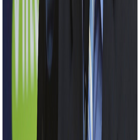
SMART HOME
ElectroFest aduce în prim-plan tehnologiile care stau la baza
conceptului Smart Home, de la automatizări inteligente și senzori
integrați, până la soluții eficiente de gestionare a energiei.
Evenimentul oferă participanților o perspectivă aplicată asupra
modului în care ingineria electrică contribuie la confortul, siguranța
și sustenabilitatea locuințelor viitorului.