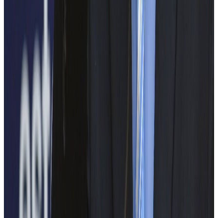
STB
METROREX
PARTICIPANȚI EDIȚIA 2025
ENGIE Romania
ICMET Craiova
Tenaris Silcotub
Prime Batteries Technology
BEIA CERCETARE
Finder Echipamente
TECHNOSOFT