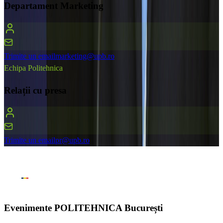
Departament Marketing
Trimite un email
marketing@upb.ro
Echipa Politehnica
Relații cu presa
Trimite un email
pr@upb.ro
Evenimente
POLITEHNICA București