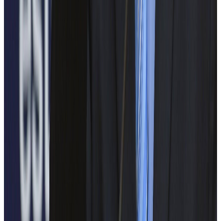
Eximprod
Schneider Electric
WAGO Kontakttechnik Romania
Alten Delivery Center Eastern Europe
HELUKABEL România
Siemens România
Tractebel Engineering
GTA Energy
HARDWARE & SOFTWARE SOLUTIONS