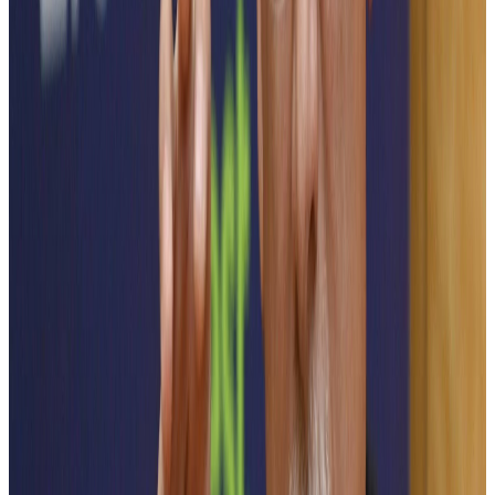
Electromobilitate pentru orașele
inteligente ale viitorului
Electromobilitatea redefinește mobilitatea modernă prin soluții
inteligente și sustenabile, bazate pe sisteme avansate de propulsie
electrică, baterii de înaltă performanță și infrastructuri de încărcare
conectate, optimizate prin AI și IoT.
La ElectroFEST, evidențiem inovațiile care accelerează tranziția