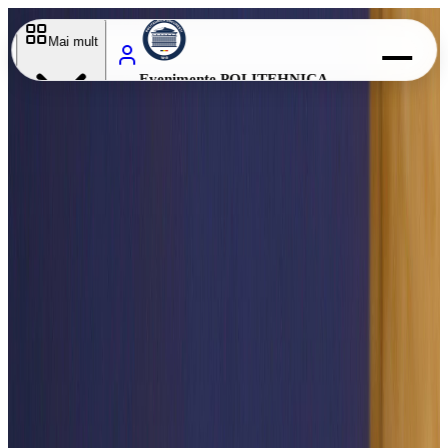
Evenimente
Mai mult
Evenimente POLITEHNICA
București
Electro
Fest
Electro
Fest
Perioada
12
NOI
13
NOI
Locație
Campus Universitar