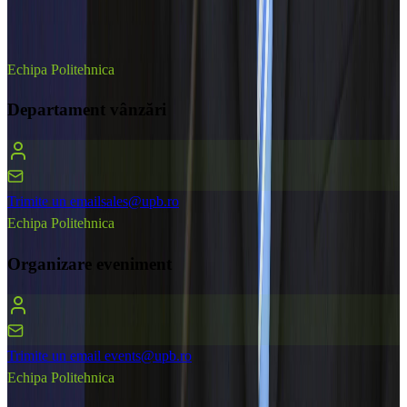
Suntem aici să te ajutăm. Contactează responsabilii noștri pentru
orice întrebări sau clarificări legate de eveniment.
Echipa Politehnica
Departament vânzări
Trimite un email
sales@upb.ro
Echipa Politehnica
Organizare eveniment
Trimite un email
events@upb.ro
Echipa Politehnica