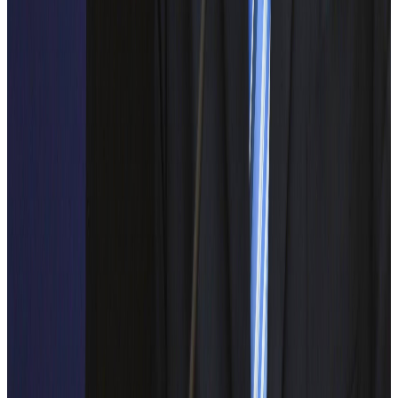
INCD Turbomotoare COMOTI
ADREM
Galerie foto
Descoperă momentele memorabile ale evenimentului nostru
Drive
Arhivă Media
Galerie foto ElectroFEST2025
Contact