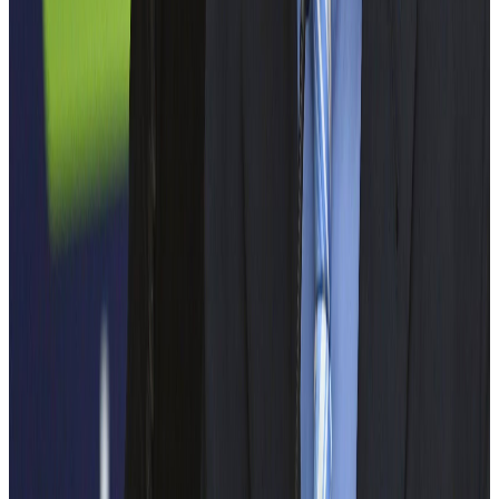
Organizatori
POLITEHNICA București
EELISA
Voluntar UPB
Fundația Universității POLITEHNICA București –
HIPOLITECH
PARTENERI MEDIA
RADIO ZU
EURONEWS ROMANIA