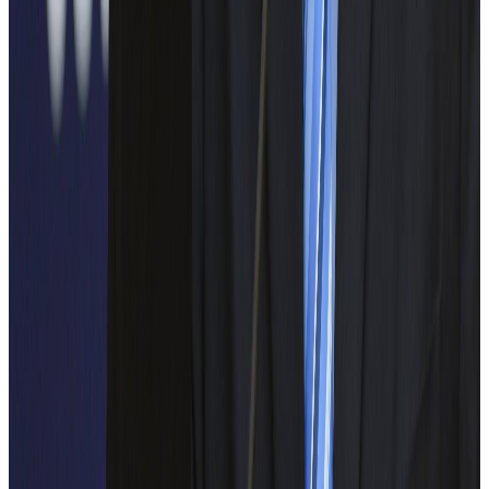
SCHRACK TECHNIK
VINCI Energies
NUCLEARELECTRICA
Solax
Alstom
RISCO
Scando Trading SRL
Hands-On Academy
Multiprod Energo S.R.L.
ETD-GRUP MOBIL SRL