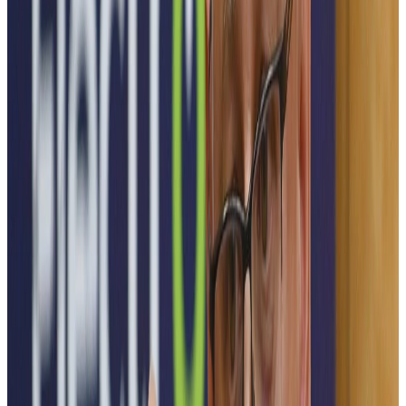
ElectroFest este catalizatorul care conectează idei, tehnologii și
oameni, promovând inovația și parteneriatul solid dintre mediul
academic și industrie.
Mediul academic
Mediul economic
Elevi
Studenți
Publicul larg