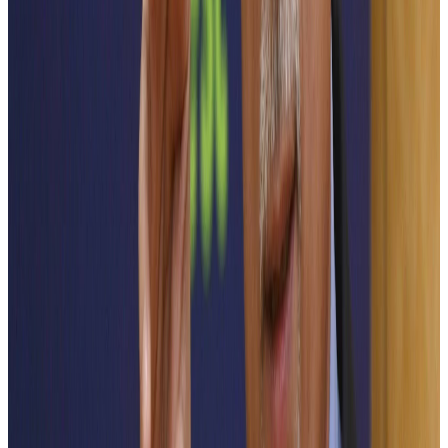
către transportul electric și integrarea acestuia în ecosistemele urbane
ale orașelor inteligente, dar și rolul esențial al mediului academic în
formarea specialiștilor și dezvoltarea tehnologiilor care vor alimenta
orașele viitorului.