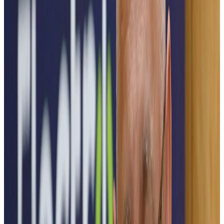
Inovație. Tehnologie. Energie.
POLITEHNICA București lansează a doua ediție ElectroFEST, un
eveniment dedicat tehnologiilor inovatoare din domeniul ingineriei
electrice, sustenabilității și soluțiilor inteligente pentru viitor – de la
rețele electrice eficiente, automatizări și instalații electrice inteligente
până la electromobilitate și sisteme smart home care transformă
modul în care trăim și ne raportăm la energie.
Viitorul este electric, digital și sustenabil, iar ELECTROFEST este
locul unde această transformare prinde viață.