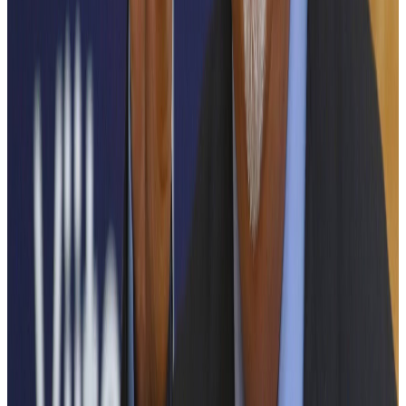
Viitorul ingineriei electrice
Într-o lume guvernată de inteligența artificială, energie regenerabilă
și Internet of Things, ingineria electrică se află într-un moment de
transformare accelerată, cu perspective semnificative de creștere.
Specialiștii din domeniul ingineriei electrice vor juca un rol esențial
în dezvoltarea soluțiilor energetice sustenabile, în consolidarea
securității cibernetice și în dezvoltarea tehnologiilor inovatoare în
domenii strategice precum sănătatea, producția industrială, rețelele
inteligente și infrastructurile viitorului.